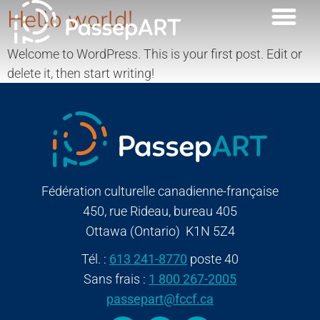
Hello world!
Welcome to WordPress. This is your first post. Edit or
delete it, then start writing!
Fédération culturelle canadienne-française
450, rue Rideau, bureau 405
Ottawa (Ontario) K1N 5Z4
Tél. :
613 241-8770
poste 40
Sans frais :
1 800 267-2005
passepart@fccf.ca