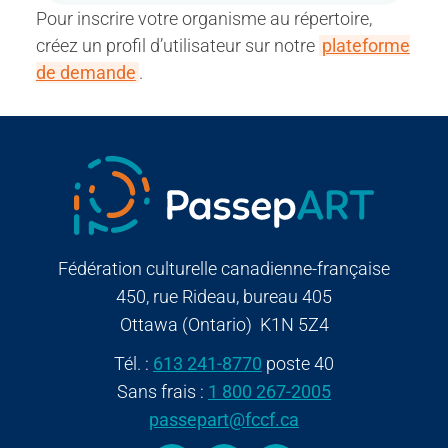
Pour inscrire votre organisme au répertoire,
créez un profil d’utilisateur sur notre
plateforme
de demande
.
Fédération culturelle canadienne-française
450, rue Rideau, bureau 405
Ottawa (Ontario) K1N 5Z4
Tél. :
613 241-8770
poste 40
Sans frais :
1 800 267-2005
passepart@fccf.ca